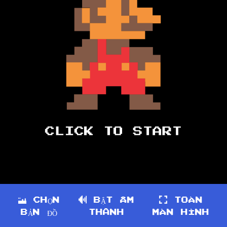
CHỌN
BẬT ÂM
TOÀN
BẢN ĐỒ
THANH
MÀN HÌNH