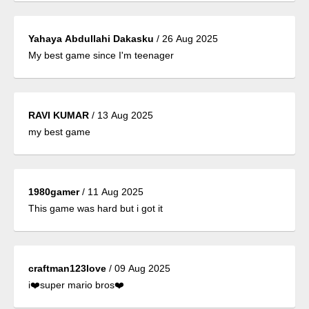
Yahaya Abdullahi Dakasku
/
26 Aug 2025
My best game since I'm teenager
RAVI KUMAR
/
13 Aug 2025
my best game
1980gamer
/
11 Aug 2025
This game was hard but i got it
craftman123love
/
09 Aug 2025
i❤️super mario bros❤️