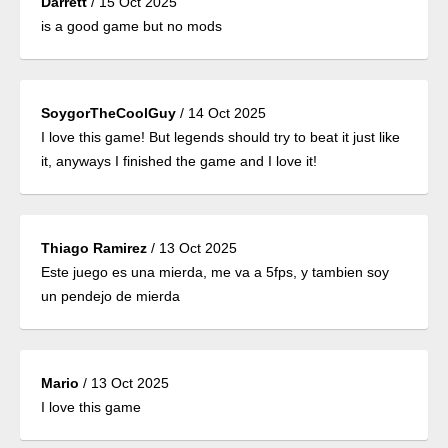
Darrett
/
15 Oct 2025
is a good game but no mods
SoygorTheCoolGuy
/
14 Oct 2025
I love this game! But legends should try to beat it just like
it, anyways I finished the game and I love it!
Thiago Ramirez
/
13 Oct 2025
Este juego es una mierda, me va a 5fps, y tambien soy
un pendejo de mierda
Mario
/
13 Oct 2025
I love this game