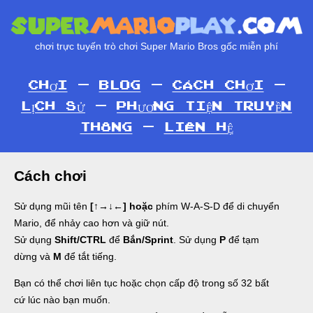
chơi trực tuyến trò chơi Super Mario Bros gốc miễn phí
CHƠI
—
BLOG
—
CÁCH CHƠI
—
LỊCH SỬ
—
PHƯƠNG TIỆN TRUYỀN
THÔNG
—
LIÊN HỆ
Cách chơi
Sử dụng mũi tên
[↑→↓←]
hoặc
phím W-A-S-D để di chuyển
Mario, để nhảy cao hơn và giữ nút.
Sử dụng
Shift/CTRL
để
Bắn/Sprint
. Sử dụng
P
để tạm
dừng và
M
để tắt tiếng.
Bạn có thể chơi liên tục hoặc chọn cấp độ trong số 32 bất
cứ lúc nào bạn muốn.