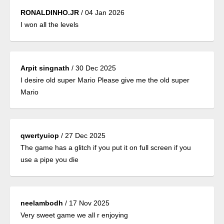
RONALDINHO.JR
/
04 Jan 2026
I won all the levels
Arpit singnath
/
30 Dec 2025
I desire old super Mario Please give me the old super
Mario
qwertyuiop
/
27 Dec 2025
The game has a glitch if you put it on full screen if you
use a pipe you die
neelambodh
/
17 Nov 2025
Very sweet game we all r enjoying