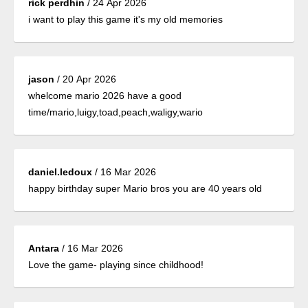
rick perdhin
/
24 Apr 2026
i want to play this game it's my old memories
jason
/
20 Apr 2026
whelcome mario 2026 have a good
time/mario,luigy,toad,peach,waligy,wario
daniel.ledoux
/
16 Mar 2026
happy birthday super Mario bros you are 40 years old
Antara
/
16 Mar 2026
Love the game- playing since childhood!