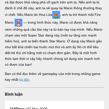
và đạt được khả năng phá vỡ gạch trên anh ta. Nếu anh ta bị
đánh ở chế độ này, anh ta sẽ quay lại Mario thông thường thay
vì chết. Nếu Mario ăn Hoa Lửa
, anh ta trở thành một Fire
Mario
— trong hình thức này, Mario có được khả năng
ném những quả cầu lửa nảy ra từ bàn tay của mình. Nếu Mario
chạm vào một Super Star đang nảy (một sự tăng sức mạnh
hiếm hoi), anh ta biến thành Star Mario. Ở dạng này Mario gần
như bất khả chiến bại trước mọi thứ và anh ấy Nó có thể tiêu
diệt kẻ thù chỉ bằng một cú chạm đơn giản. Đây là một hình
thức tạm thời vì vậy hãy nhanh chóng sử dụng sức mạnh mới
có được của bạn!
Bạn có thể đọc thêm về gameplay của một trong những game
hay nhất
tại đây
.
Bình luận
11XDmar
/
07 May 2026