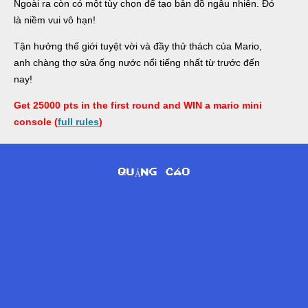
Ngoài ra còn có một tùy chọn để tạo bản đồ ngẫu nhiên. Đó
là niềm vui vô hạn!
Tận hưởng thế giới tuyệt vời và đầy thử thách của Mario,
anh chàng thợ sửa ống nước nổi tiếng nhất từ trước đến
nay!
Get 25000 pts in the first round and WIN a mario mini
console (
full rules
)
QUẢNG CÁO