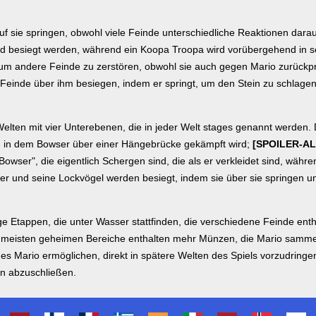
auf sie springen, obwohl viele Feinde unterschiedliche Reaktionen dara
d besiegt werden, während ein Koopa Troopa wird vorübergehend in s
um andere Feinde zu zerstören, obwohl sie auch gegen Mario zurückpra
 Feinde über ihm besiegen, indem er springt, um den Stein zu schlage
elten mit vier Unterebenen, die in jeder Welt stages genannt werden. D
tt, in dem Bowser über einer Hängebrücke gekämpft wird;
[SPOILER-A
Bowser", die eigentlich Schergen sind, die als er verkleidet sind, währ
er und seine Lockvögel werden besiegt, indem sie über sie springen u
ge Etappen, die unter Wasser stattfinden, die verschiedene Feinde enth
Die meisten geheimen Bereiche enthalten mehr Münzen, die Mario samme
 es Mario ermöglichen, direkt in spätere Welten des Spiels vorzudringe
n abzuschließen.