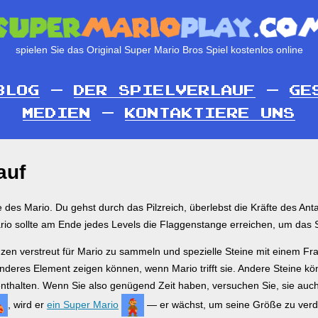
spielen Sie das Original Super Mario Bros Spiel kostenlos online
BLOG
—
DER SPIELVERLAUF
—
GE
MEDIEN
—
KONTAKTIERE UNS
auf
le des Mario. Du gehst durch das Pilzreich, überlebst die Kräfte des An
rio sollte am Ende jedes Levels die Flaggenstange erreichen, um das 
en verstreut für Mario zu sammeln und spezielle Steine mit einem Fra
deres Element zeigen können, wenn Mario trifft sie. Andere Steine k
thalten. Wenn Sie also genügend Zeit haben, versuchen Sie, sie auch
, wird er
ein Super Mario
— er wächst, um seine Größe zu verd