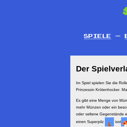
SPIELE
—
Der Spielverl
Im Spiel spielen Sie die Rol
Prinzessin Krötenhocker. Ma
Es gibt eine Menge von Münz
mehr Münzen oder ein beson
oder seltene Gegenstände en
einen Superpilz
isst