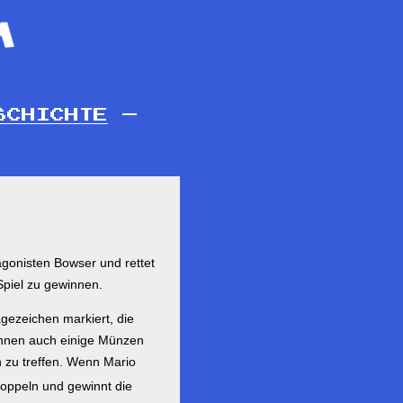
SCHICHTE
—
tagonisten Bowser und rettet
Spiel zu gewinnen.
gezeichen markiert, die
önnen auch einige Münzen
 zu treffen. Wenn Mario
oppeln und gewinnt die